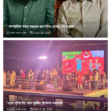
‘ সাম্প্রতিক সময়ে ভয়ঙ্কর রূপে ফিরে এসেছে এই দুষ্কর্ম’
তারকা সংবাদ ডেস্ক
June 28, 2025
‘এলো খুশির ঈদ’ গানে মুখরিত শিল্পকলা একাডেমি
তারকা সংবাদ ডেস্ক
March 31, 2025