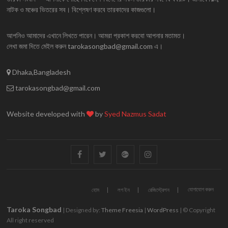
নাটক ও মঞ্চের ভিতরের সব। বিশ্লেষণ করবে তারকাদের কাজগুলো।
আপনিও আমাদের এখানে লিখতে পারেন। আমরা প্রকাশ করবো আপনার মতামত।
লেখা জমা দিতে মেইল করুন tarokasongbad@gmail.com এ।
Dhaka,Bangladesh
tarokasongbad@gmail.com
Website developed with
by
Syed Nazmus Sadat
facebook
twitter
googleplus
instagram
যোগাযোগ করুন
হোম
লগ ইন
রেজিস্ট্রেশন
Taroka Songbad
| Designed by:
Theme Freesia
|
WordPress
| © Copyright
All right reserved