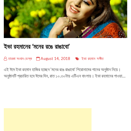
ইভা রহমানের ‘মনের রঙে রাঙাবো’
তারকা সংবাদ ডেস্ক
August 14, 2018
ইভা রহমান
সঙ্গীত
এই ঈদে ইভা রহমান হাজির হচ্ছেন ‘মনের রঙে রাঙাবো’ শিরোনামের গানের অনুষ্ঠান নিয়ে।
অনুষ্ঠানটি প্রচারিত হবে ঈদের দিন, রাত ১০.৩০টায় এটিএন বাংলায়। ইভা রহমানের গাওয়া…