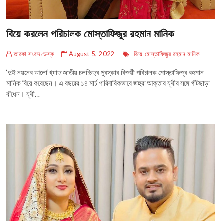
বিয়ে করলেন পরিচালক মোস্তাফিজুর রহমান মানিক
তারকা সংবাদ ডেস্ক
August 5, 2022
বিয়ে
মোস্তাফিজুর রহমান মানিক
‘দুই নয়নের আলো’খ্যাত জাতীয় চলচ্চিত্র পুরস্কার বিজয়ী পরিচালক মোস্তাফিজুর রহমান
মানিক বিয়ে করেছেন। এ বছরের ১৪ মার্চ পারিবারিকভাবে জহুরা আক্তার যূথীর সঙ্গে গাঁটছাড়া
বাঁধেন। যূথী…