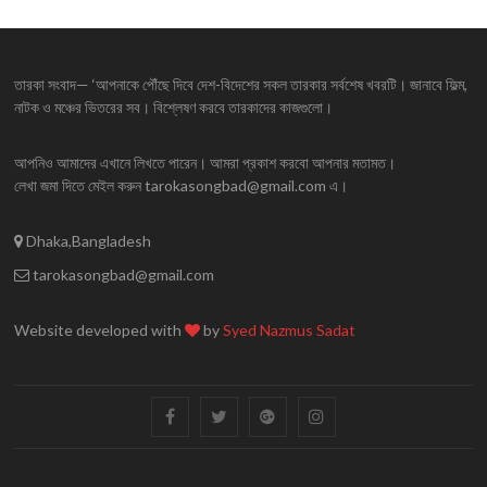
তারকা সংবাদ— ‘আপনাকে পৌঁছে দিবে দেশ-বিদেশের সকল তারকার সর্বশেষ খবরটি। জানাবে ফিল্ম,
নাটক ও মঞ্চের ভিতরের সব। বিশ্লেষণ করবে তারকাদের কাজগুলো।
আপনিও আমাদের এখানে লিখতে পারেন। আমরা প্রকাশ করবো আপনার মতামত।
লেখা জমা দিতে মেইল করুন tarokasongbad@gmail.com এ।
Dhaka,Bangladesh
tarokasongbad@gmail.com
Website developed with
by
Syed Nazmus Sadat
facebook
twitter
googleplus
instagram