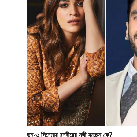
ডন-৩ সিনেমায় রনবীরের সঙ্গী হচ্ছেন কে?