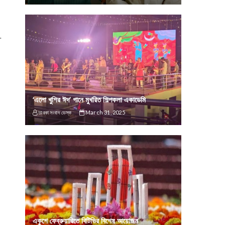
…
‘এলো খুশির ঈদ’ গানে মুখরিত শিল্পকলা একাডেমি
তারকা সংবাদ ডেস্ক
March 31, 2025
একুশে ফেব্রুয়ারিতে বিটিভির বিশেষ আয়োজন