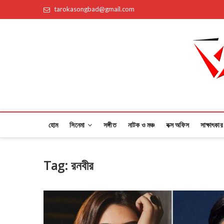
Skip
tarokasongbad@gmail.com
to
content
Taroka Songbad
তারকার সঙ্গে প্রতিমুহুর্তে
হোম
সিনেমা
সঙ্গীত
নাটক ও মঞ্চ
বক্স অফিস
সাক্ষাৎকার
Tag:
রনবীর