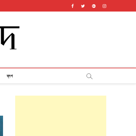
facebook
twitter
googleplus
instagram
ব্লগ