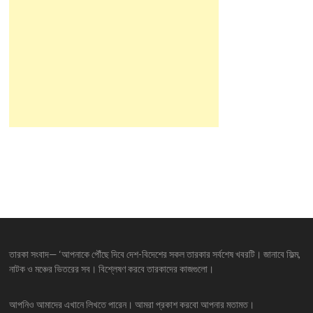
তারকা সংবাদ— ‘আপনাকে পৌঁছে দিবে দেশ-বিদেশের সকল তারকার সর্বশেষ খবরটি। জানাবে ফিল্ম,
নাটক ও মঞ্চের ভিতরের সব। বিশ্লেষণ করবে তারকাদের কাজগুলো।
আপনিও আমাদের এখানে লিখতে পারেন। আমরা প্রকাশ করবো আপনার মতামত।