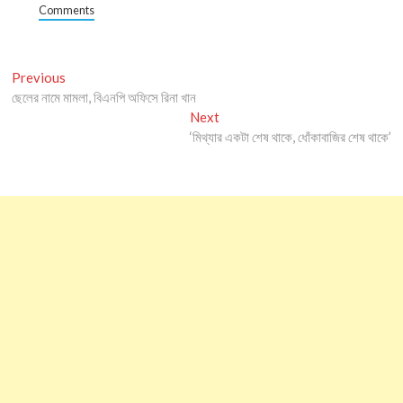
Comments
Post
Previous
Previous
post:
ছেলের নামে মামলা, বিএনপি অফিসে রিনা খান
navigation
Next
Next
post:
‘মিথ্যার একটা শেষ থাকে, ধোঁকাবাজির শেষ থাকে’