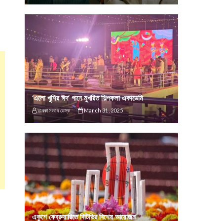
‘এলো খুশির ঈদ’ গানে মুখরিত শিল্পকলা একাডেমি
তারকা সংবাদ ডেস্ক
March 31, 2025
একুশে ফেব্রুয়ারিতে বিটিভির বিশেষ আয়োজন