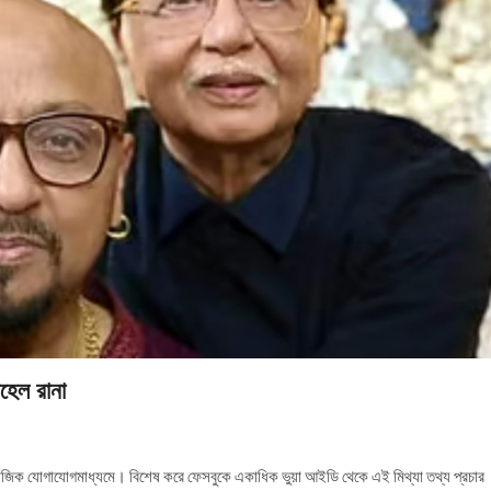
োহেল রানা
ামাজিক যোগাযোগমাধ্যমে। বিশেষ করে ফেসবুকে একাধিক ভুয়া আইডি থেকে এই মিথ্যা তথ্য প্রচার