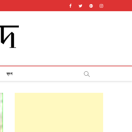
facebook
twitter
googleplus
instagram
ব্লগ