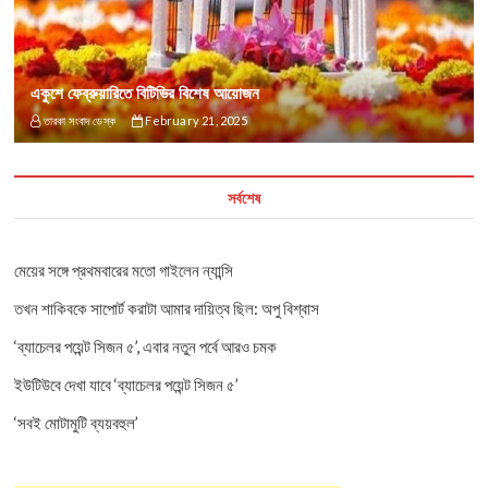
একুশে ফেব্রুয়ারিতে বিটিভির বিশেষ আয়োজন
তারকা সংবাদ ডেস্ক
February 21, 2025
সর্বশেষ
মেয়ের সঙ্গে প্রথমবারের মতো গাইলেন ন্যান্সি
তখন শাকিবকে সাপোর্ট করাটা আমার দায়িত্ব ছিল: অপু বিশ্বাস
‘ব্যাচেলর পয়েন্ট সিজন ৫’, এবার নতুন পর্বে আরও চমক
ইউটিউবে দেখা যাবে ‘ব্যাচেলর পয়েন্ট সিজন ৫’
‘সবই মোটামুটি ব্যয়বহুল’