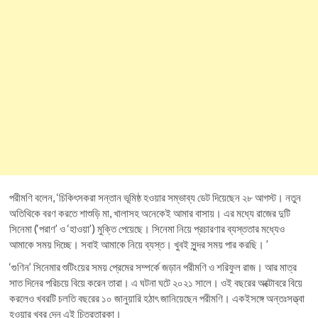
পরীমণি বলেন, ‘চিকিৎসকরা সন্তান ভূমিষ্ঠ হওয়ার সম্ভাব্য ডেট দিয়েছেন ২৮ আগস্ট। নতুন
অতিথিকে বরণ করতে শাশুড়ি মা, খালাসহ অনেকেই আমার বাসায়। এর মধ্যে রাজের দুটি
সিনেমা (‘পরাণ’ ও ‘হাওয়া’) মুক্তি পেয়েছে। সিনেমা নিয়ে প্রচারণার ব্যস্ততার মধ্যেও
আমাকে সময় দিচ্ছে। সবাই আমাকে নিয়ে ব্যস্ত। খুবই সুন্দর সময় পার করছি। ’
‘গুণিন’ সিনেমার শুটিংয়ের সময় প্রেমের সম্পর্কে জড়ান পরীমণি ও শরিফুল রাজ। আর মাত্র
সাত দিনের পরিচয়ে বিয়ে করেন তারা। এ ঘটনা ঘটে ২০২১ সালে। ওই বছরের অক্টোবরে বিয়ে
করলেও খবরটি চলতি বছরের ১০ জানুয়ারি হঠাৎ জানিয়েছেন পরীমণি। একইসঙ্গে অন্তঃসত্ত্বা
হওয়ার খবর দেন এই চিত্রতারকা।