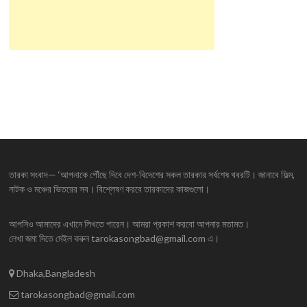
তারকা সংবাদ— ‘আপনাকে পৌঁছে দিবে দেশ-বিদেশের সকল তারকার সর্বশেষ খবরটি। জানাবে ফিল্ম,
নাটক ও মঞ্চের ভিতরের সব। বিশ্লেষণ করবে তারকাদের কাজগুলো।
আপনিও আমাদের এখানে লিখতে পারেন। আমরা প্রকাশ করবো আপনার মতামত।
লেখা জমা দিতে মেইল করুন tarokasongbad@gmail.com এ।
Dhaka,Bangladesh
tarokasongbad@gmail.com