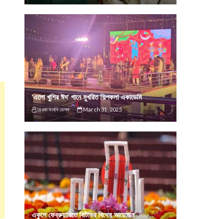
‘এলো খুশির ঈদ’ গানে মুখরিত শিল্পকলা একাডেমি
তারকা সংবাদ ডেস্ক
March 31, 2025
একুশে ফেব্রুয়ারিতে বিটিভির বিশেষ আয়োজন