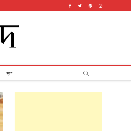
facebook
twitter
googleplus
instagram
ব্লগ