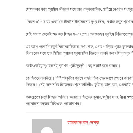
সেখানকার সরল গ্রামীণ জীবনের সঙ্গে তার ধাক্কাধাক্কি, মানিয়ে নেওয়ার সংগ্রা
‘সিজন ৩’ শেষ হয় একাধিক টানটান উত্তেজনার দৃশ্য দিয়ে, যেখানে নতুন প্রশ
সেই জায়গা থেকেই শুরু হবে সিজন ৪-এর গল্প। অ্যামাজন প্রাইম ভিডিওতে প্র
এর আগে প্রকাশি চতুর্থ সিজনের টিজারে দেখা গেছে, এবার শান্তির গ্রাম ফুলেরা
বিধায়কের সঙ্গে হাত মিলিয়ে গ্রামের প্রধানজির বিরুদ্ধে লড়াই করার সিদ্ধান্ত
অর্থাৎ ভোটযুদ্ধে দুজনই ব্যাপক প্রতিদ্বন্দ্বী। বড় লড়াই হতে চলেছে।
কে জিতবে লড়াইয়ে। মিষ্টি প্রকৃতির গ্রামে রাজনৈতিক মেরুকরণে পেছনে কলকা
সিজনে। সেই সঙ্গে সচিব জিতেন্দ্রর প্রেম কাহিনীও ফুটিয়ে তোলা হবে, এমনটা
পঞ্চায়েতের চতুর্থ সিজনে অভিনয় করেছেন জিতেন্দ্র কুমার, রঘুবীর যাদব, নীনা গ
প্রযোজনা করেছে টিভিএফ প্রোডাকশন।
তারকা সংবাদ ডেস্ক