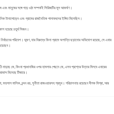
ম এবং মানুষের সঙ্গে গড়ে ওঠা সম্পর্কই সিরিজটির মূল আকর্ষণ।
াসনিক টানাপোড়েন এবং গ্রামের রাজনৈতিক পালাবদলের ইঙ্গিত মিলেছিল।
কাশ হয়েছে চতুর্থ সিজন।
য় নির্বাচনের পরিবেশ। ভূষণ, যার বিরুদ্ধে কিনা গ্রামে অশান্তি ছড়ানোর অভিযোগ রয়েছে, সে এবার
 নিয়েছেন।
ঠি নাড়ছে কে, কিংবা প্রধানজির ওপর হামলার পেছনে কে, এসব প্রশ্নের উত্তর মিলবে এবারের
ই আভাস মিলেছে টিজারে।
ুপ্তা, ফয়সাল মালিক, চন্দন রয়, সুনীতা রাজওয়ারসহ প্রমুখ। পরিচালনায় রয়েছেন দীপক মিশ্রা, আর