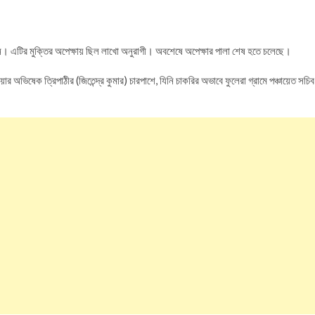
সিজন। এটির মুক্তির অপেক্ষায় ছিল লাখো অনুরাগী। অবশেষে অপেক্ষার পালা শেষ হতে চলেছে।
ার অভিষেক ত্রিপাঠীর (জিতেন্দ্র কুমার) চারপাশে, যিনি চাকরির অভাবে ফুলেরা গ্রামে পঞ্চায়েত সচিব