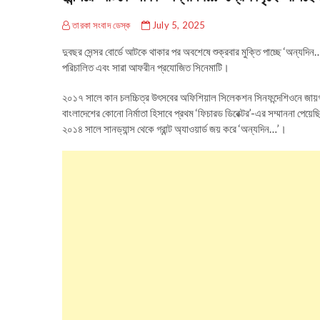
তারকা সংবাদ ডেস্ক
July 5, 2025
দুবছর সেন্সর বোর্ডে আটকে থাকার পর অবশেষে শুক্রবার মুক্তি পাচ্ছে ‘অন্যদি
পরিচালিত এবং সারা আফরীন প্রযোজিত সিনেমাটি।
২০১৭ সালে কান চলচ্চিত্র উৎসবের অফিশিয়াল সিলেকশন সিনফন্দেশিওনে জায়গা 
বাংলাদেশের কোনো নির্মাতা হিসাবে প্রথম ‘ফিচারড ডিরেক্টর’-এর সম্মাননা পেয়
২০১৪ সালে সানড্যান্স থেকে গ্রান্ট অ্যাওয়ার্ড জয় করে ‘অন্যদিন…’।