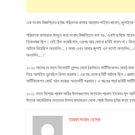
এক সংবাদ বিজ্ঞপ্তিতে ছবির পরিচালক কামার আহমাদ সাইমন জানান, জুলাইকে উ
পরিচালক কামারকে উদ্ধৃত করে সংবাদ বিজ্ঞপ্তিতে বলা হয়, ‘একটা ছবিকে গায়
নিষেধাজ্ঞা ছিল। তাই ঠিক করেছিলাম, এরপর আর কোনো ছবিই বানাব না। কিন্
আটকে দিয়েছিল অন্যদিন…। অথচ এখন আবার জুলাই এল বলেই অন্যদিন… দেখান
অন্যদিন…।’
২০২৩ সালের মে মাসে সিনেমাটি সেন্সর বোর্ডে (বর্তমানে সার্টিফিকেশন বোর্ড) জ
নিয়ে আপত্তি তুলেছিল বিগত সরকার। এর পর থেকে ছবিটি আটকে ছিল। রাজনৈতিক 
সার্টিফিকেশন বোর্ড’ গঠন করেছে অন্তর্বর্তী সরকার। এ বছরের মার্চে ছবিটি সা
২০২১ সালে বিশ্বের প্রথম সারির উৎসবগুলোর অন্যতম প্রধান ইডফার মূল প্রতিয
উত্তর আমেরিকার অন্যতম উৎসব ক্যামডেন থেকে শ্রেষ্ঠ ফিচার ছবির জন্য হ্যা
তারকা সংবাদ ডেস্ক