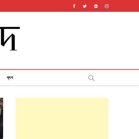
facebook
twitter
googleplus
instagram
ব্লগ