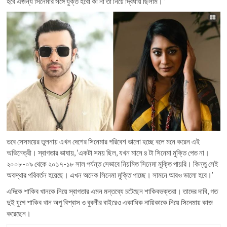
হবে এজন্য সিনেমার সঙ্গে যুক্ত হবো কী না তা নিয়ে দ্বিধায় ছিলাম। ’
তবে সেসময়ের তুলনায় এখন দেশের সিনেমার পরিবেশ ভালো হচ্ছে বলে মনে করেন এই
অভিনেত্রী। স্বাগতার ভাষায়, ‘একটা সময় ছিল, যখন মাসে ৪ টা সিনেমা মুক্তি পেত না।
২০০৮-০৯ থেকে ২০১৭-১৮ সাল পর্যন্ত সেভাবে নিয়মিত সিনেমা মুক্তি পায়রি। কিন্তু সেই
অবস্থার পরিবর্তন হয়েছে। এখন অনেক সিনেমা মুক্তি পাচ্ছে। সামনে আরও ভালো হবে।’
এদিকে শাকিব খানকে নিয়ে স্বাগতার এমন মন্তব্যে চটেছেন শাকিবভক্তরা। তাদের দাবি, গত
দুই যুগে শাকিব খান অপু বিশ্বাস ও বুবলীর বাইরেও একাধিক নায়িকাকে নিয়ে সিনেমায় কাজ
করেছেন।