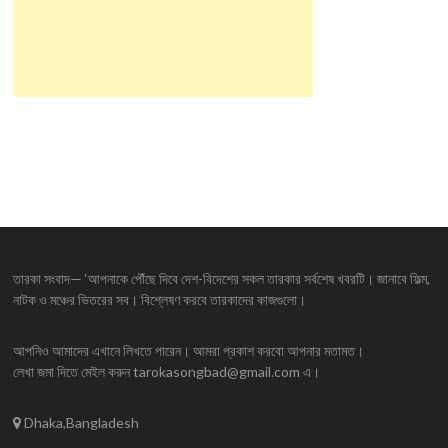
তারকা সংবাদ— ‘আপনাকে পৌঁছে দিবে দেশ-বিদেশের সকল তারকার সর্বশেষ খবরটি। জানাবে ফিল্ম,
নাটক ও মঞ্চের ভিতরের সব। বিশ্লেষণ করবে তারকাদের কাজগুলো।
আপনিও আমাদের এখানে লিখতে পারেন। আমরা প্রকাশ করবো আপনার মতামত।
লেখা জমা দিতে মেইল করুন tarokasongbad@gmail.com এ।
Dhaka,Bangladesh