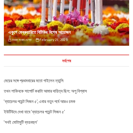
একুশে ফেব্রুয়ারিতে বিটিভির বিশেষ আয়োজন
তারকা সংবাদ ডেস্ক
February 21, 2025
সর্বশেষ
মেয়ের সঙ্গে প্রথমবারের মতো গাইলেন ন্যান্সি
তখন শাকিবকে সাপোর্ট করাটা আমার দায়িত্ব ছিল: অপু বিশ্বাস
‘ব্যাচেলর পয়েন্ট সিজন ৫’, এবার নতুন পর্বে আরও চমক
ইউটিউবে দেখা যাবে ‘ব্যাচেলর পয়েন্ট সিজন ৫’
‘সবই মোটামুটি ব্যয়বহুল’