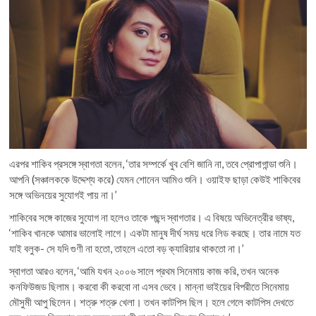
এরপর শাকিব প্রসঙ্গে স্বাগতা বলেন, ‘তার সম্পর্কে খুব বেশি জানি না, তবে প্রোপাগান্ডা শুনি।
আপনি (সঞ্চালককে উদ্দেশ্য করে) যেমন শোনেন আমিও শুনি। ওয়াইফ ছাড়া কেউই শাকিবের
সঙ্গে অভিনয়ের সুযোগই পায় না।’
শাকিবের সঙ্গে কাজের সুযোগ না হলেও তাকে পছন্দ স্বাগতার। এ বিষয়ে অভিনেত্রীর ভাষ্য,
‘শাকিব খানকে আমার ভালোই লাগে। একটা মানুষ দীর্ঘ সময় ধরে লিড করছে। তার নামে যত
যাই বলুক- সে যদি গুণী না হতো, তাহলে এতো বড় ক্যারিয়ার থাকতো না।’
স্বাগতা আরও বলেন, ‘আমি যখন ২০০৬ সালে প্রথম সিনেমায় কাজ করি, তখন অনেক
কনফিউজড ছিলাম। করবো কী করবো না এসব ভেবে। মান্না ভাইয়ের বিপরীতে সিনেমায়
মৌসুমী আপু ছিলেন। শত্রু শত্রু খেলা। তখন কাটপিস ছিল। হলে গেলে কাটপিস দেখতে