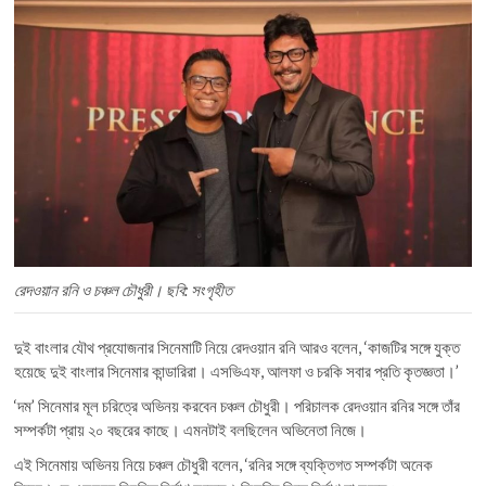
রেদওয়ান রনি ও চঞ্চল চৌধুরী। ছবি: সংগৃহীত
দুই বাংলার যৌথ প্রযোজনার সিনেমাটি নিয়ে রেদওয়ান রনি আরও বলেন, ‘কাজটির সঙ্গে যুক্ত
হয়েছে দুই বাংলার সিনেমার কান্ডারিরা। এসভিএফ, আলফা ও চরকি সবার প্রতি কৃতজ্ঞতা।’
‘দম’ সিনেমার মূল চরিত্রে অভিনয় করবেন চঞ্চল চৌধুরী। পরিচালক রেদওয়ান রনির সঙ্গে তাঁর
সম্পর্কটা প্রায় ২০ বছরের কাছে। এমনটাই বলছিলেন অভিনেতা নিজে।
এই সিনেমায় অভিনয় নিয়ে চঞ্চল চৌধুরী বলেন, ‘রনির সঙ্গে ব্যক্তিগত সম্পর্কটা অনেক