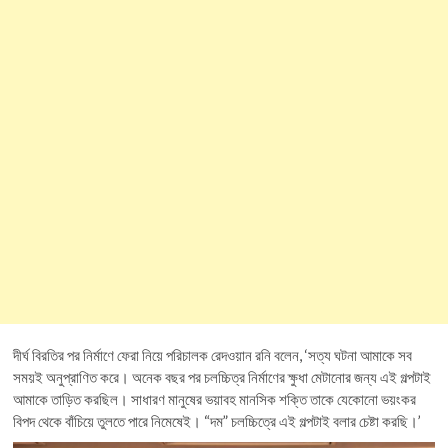
দীর্ঘ বিরতির পর নির্মাণে ফেরা নিয়ে পরিচালক রেদওয়ান রনি বলেন, ‘সত্য ঘটনা আমাকে সব
সময়ই অনুপ্রাণিত করে। অনেক বছর পর চলচ্চিত্র নির্মাণের ক্ষুধা মেটানোর জন্য এই গল্পটাই
আমাকে তাড়িত করছিল। সাধারণ মানুষের ভয়াবহ মানসিক শক্তি তাকে যেকোনো ভয়ংকর
বিপদ থেকে বাঁচিয়ে তুলতে পারে নিমেষেই। “দম” চলচ্চিত্রে এই গল্পটাই বলার চেষ্টা করছি।’