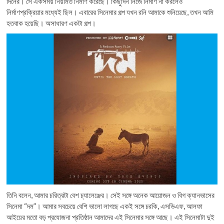
দিনের। সে একসময় নিয়মিত নির্মাণ করেছে। কিছুদিন নিজে নির্মাণ না করলেও
নির্মাণপ্রক্রিয়ার মধ্যেই ছিল। এবারের সিনেমার গল্প যখন রনি আমাকে শুনিয়েছে, তখন আমি
হতবাক হয়েছি। অসাধারণ একটা গল্প।
তিনি বলেন, আমার চরিত্রটা বেশ চ্যালেঞ্জের। সেই সঙ্গে অনেক আয়োজন ও বিগ ক্যানভাসের
সিনেমা “দম”। আমার সবচেয়ে বেশি ভালো লাগছে একই সঙ্গে চরকি, এসভিএফ, আলফা
আইয়ের মতো বড় প্রযোজনা প্রতিষ্ঠান আমাদের এই সিনেমার সঙ্গে আছে। এই সিনেমাটা দুই