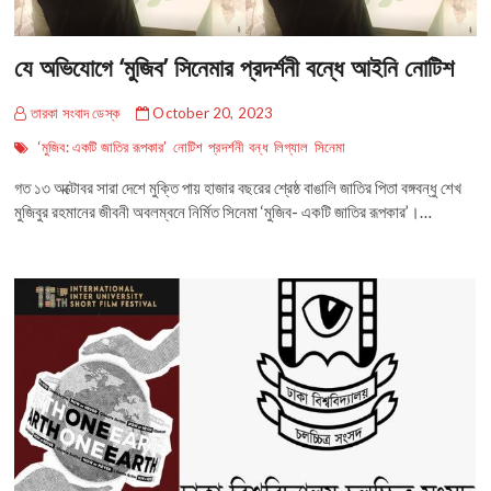
যে অভিযোগে ‘মুজিব’ সিনেমার প্রদর্শনী বন্ধে আইনি নোটিশ
তারকা সংবাদ ডেস্ক
October 20, 2023
‘মুজিব: একটি জাতির রূপকার’
নোটিশ
প্রদর্শনী
বন্ধ
লিগ্যাল
সিনেমা
গত ১৩ অক্টোবর সারা দেশে মুক্তি পায় হাজার বছরের শ্রেষ্ঠ বাঙালি জাতির পিতা বঙ্গবন্ধু শেখ
মুজিবুর রহমানের জীবনী অবলম্বনে নির্মিত সিনেমা ‘মুজিব- একটি জাতির রূপকার’।…