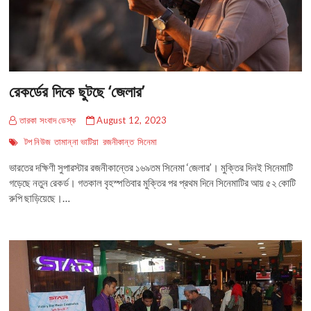
রেকর্ডের দিকে ছুটছে ‘জেলার’
তারকা সংবাদ ডেস্ক
August 12, 2023
টপ নিউজ
তামান্না ভাটিয়া
রজনীকান্ত
সিনেমা
ভারতের দক্ষিণী সুপারস্টার রজনীকান্তের ১৬৯তম সিনেমা ‘জেলার’। মুক্তির দিনই সিনেমাটি
গড়েছে নতুন রেকর্ড। গতকাল বৃহস্পতিবার মুক্তির পর প্রথম দিনে সিনেমাটির আয় ৫২ কোটি
রুপি ছাড়িয়েছে।…