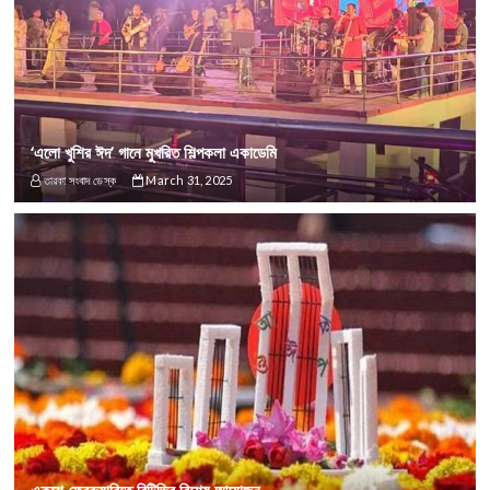
‘এলো খুশির ঈদ’ গানে মুখরিত শিল্পকলা একাডেমি
তারকা সংবাদ ডেস্ক
March 31, 2025
একুশে ফেব্রুয়ারিতে বিটিভির বিশেষ আয়োজন