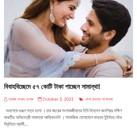
বিবাহবিচ্ছেদে ৫৭ কোটি টাকা পাচ্ছেন সামান্থা!
তারকা সংবাদ ডেস্ক
October 3, 2021
নাগা চৈতন্য
সামান্থা
অবশেষে গুঞ্জন সত্য হলো । চার বছরের সংসারজীবনের ইতি টানলেন জনপ্রিয় দক্ষিণ
ভারতীয় অভিনেত্রী সামান্থা আক্কিনেনি । সামাজিক যোগাযোগ মাধ্যম টুইটারে যৌথ
বিবৃতিতে স্বামী…