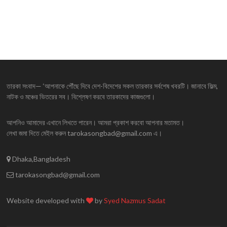
তারকা সংবাদ— ‘আপনাকে পৌঁছে দিবে দেশ-বিদেশের সকল তারকার সর্বশেষ খবরটি। জানাবে ফিল্ম,
নাটক ও মঞ্চের ভিতরের সব। বিশ্লেষণ করবে তারকাদের কাজগুলো।
আপনিও আমাদের এখানে লিখতে পারেন। আমরা প্রকাশ করবো আপনার মতামত।
লেখা জমা দিতে মেইল করুন tarokasongbad@gmail.com এ।
Dhaka,Bangladesh
tarokasongbad@gmail.com
Website developed with
by
Syed Nazmus Sadat