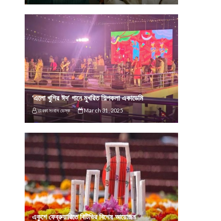
‘এলো খুশির ঈদ’ গানে মুখরিত শিল্পকলা একাডেমি
তারকা সংবাদ ডেস্ক
March 31, 2025
একুশে ফেব্রুয়ারিতে বিটিভির বিশেষ আয়োজন