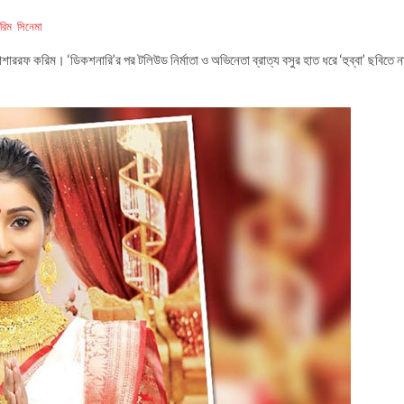
রিম
সিনেমা
ররফ করিম। ‘ডিকশনারি’র পর টলিউড নির্মাতা ও অভিনেতা ব্রাত্য বসুর হাত ধরে ‘হুব্বা’ ছবিতে ন