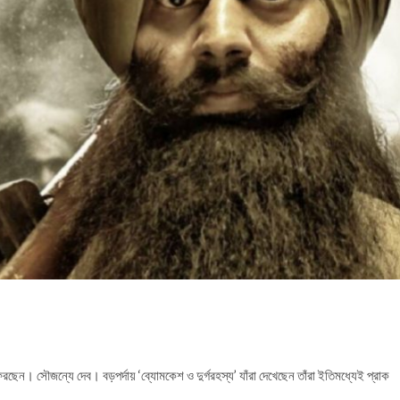
িরছেন। সৌজন্যে দেব। বড়পর্দায় ‘ব্যোমকেশ ও দুর্গরহস্য’ যাঁরা দেখেছেন তাঁরা ইতিমধ্যেই প্রাক