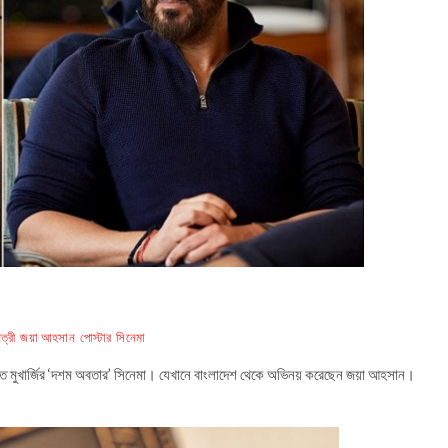
ত্রী
জয়া আহসান
পোস্টার
সিনেমা
ৃজিত মুখার্জির ‘দশম অবতার’ সিনেমা। যেখানে বাংলাদেশ থেকে অভিনয় করেছেন জয়া আহসান।