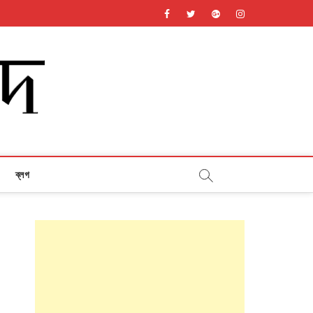
facebook
twitter
googleplus
instagram
ব্লগ