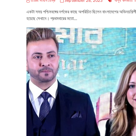
তারকা সংবাদ ডেস্ক
September 28, 2023
অপূর্ব
কলকাতা
একটা সময় পশ্চিমবঙ্গের দর্শকের কাছে অপরিচিত ছিলেন বাংলাদেশের অভিনয়শিল্
হয়েছে সেখানে। প্রথমবারের মতো…