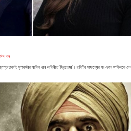
াকিব খান
াপ্ত ঢাকাই সুপারস্টার শাকিব খান অভিনীত ‘প্রিয়তমা’। ছবিটির সাফল্যের পর এবার শাকিবকে দেখ