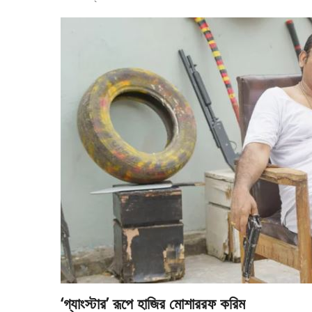
‘গ্যাংস্টার’ রূপে হাজির মোশাররফ করিম