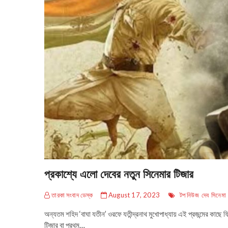
প্রকাশ্যে এলো দেবের নতুন সিনেমার টিজার
তারকা সংবাদ ডেস্ক
August 17, 2023
টপ নিউজ
দেব
সিনেমা
অন্যতম শহিদ ‘বাঘা যতীন’ ওরফে যতীন্দ্রনাথ মুখোপাধ্যায় এই প্রজন্মের কাছে ফ
টিজার বা প্রথম…