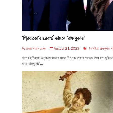
‘প্রিয়তমা’র রেকর্ড ভাঙবে ‘রাজকুমার’
তারকা সংবাদ ডেস্ক
August 21, 2023
টপ নিউজ
রাজকুমার
শ
দেশের ইতিহাসে অন্যতম ব্যবসা সফল সিনেমার তকমা পেয়েছে গেল ঈদে মুক্তিপ্র
যাবে ‘রাজকুমার’…