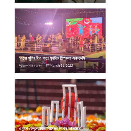
‘এলো খুশির ঈদ’ গানে মুখরিত শিল্পকলা একাডেমি
তারকা সংবাদ ডেস্ক
March 31, 2025
একুশে ফেব্রুয়ারিতে বিটিভির বিশেষ আয়োজন