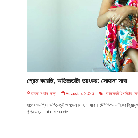
প্রেম করেছি, অভিজ্ঞতাটা ভয়ংকর: সোহানা সাবা
তারকা সংবাদ ডেস্ক
August 5, 2023
অভিনেত্রী
টপ নিউজ
মড
হালের জনপ্রিয় অভিনেত্রী ও মডেল সোহানা সাবা। টেলিভিশন নাটকের প্রিয়মুখ 
কুঁড়িয়েছেন। বাবা-মায়ের হাত…