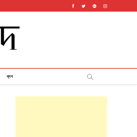
facebook
twitter
googleplus
instagram
ব্লগ