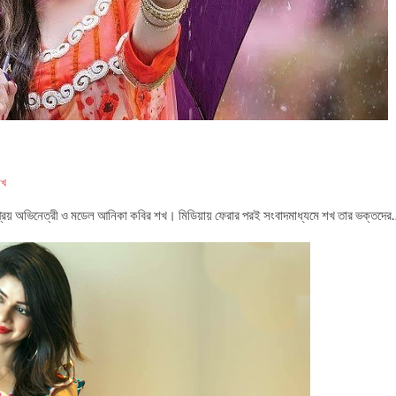
শখ
নপ্রিয় অভিনেত্রী ও মডেল আনিকা কবির শখ। মিডিয়ায় ফেরার পরই সংবাদমাধ্যমে শখ তার ভক্তদে