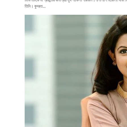
তিনি। কুদরত…