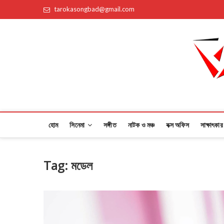
Skip
tarokasongbad@gmail.com
to
content
Taroka Songbad
তারকার সঙ্গে প্রতিমুহুর্তে
হোম
সিনেমা
সঙ্গীত
নাটক ও মঞ্চ
বক্স অফিস
সাক্ষাৎকার
Tag:
মডেল