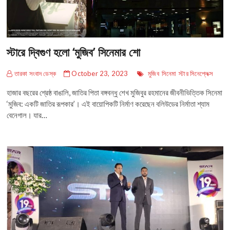
স্টারে দ্বিগুণ হলো ‘মুজিব’ সিনেমার শো
তারকা সংবাদ ডেস্ক
October 23, 2023
মুজিব
সিনেমা
স্টার সিনেপ্লেক্স
হাজার বছরের শ্রেষ্ঠ বাঙালি, জাতির পিতা বঙ্গবন্ধু শেখ মুজিবুর রহমানের জীবনীভিত্তিক সিনেমা
‘মুজিব: একটি জাতির রূপকার’। এই বায়োপিকটি নির্মাণ করেছেন বলিউডের নির্মাতা শ্যাম
বেনেগাল। যার…