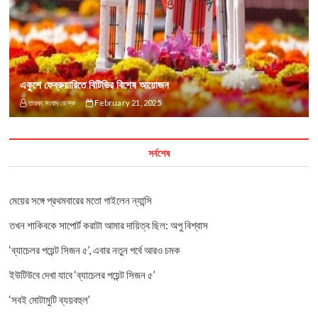
একুশে ফেব্রুয়ারিতে বিটিভির বিশেষ আয়োজন
তারকা সংবাদ ডেস্ক
February 21, 2025
সর্বশেষ
মেয়ের সঙ্গে প্রথমবারের মতো গাইলেন ন্যান্সি
তখন শাকিবকে সাপোর্ট করাটা আমার দায়িত্ব ছিল: অপু বিশ্বাস
‘ব্যাচেলর পয়েন্ট সিজন ৫’, এবার নতুন পর্বে আরও চমক
ইউটিউবে দেখা যাবে ‘ব্যাচেলর পয়েন্ট সিজন ৫’
‘সবই মোটামুটি ব্যয়বহুল’