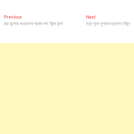
Post
Previous
Next
Previous
Next
post:
post:
ঝড় তুলেছে জওয়ানের প্রথম গান ‘জিন্দা বান্দা’
নতুন লুকে মুগ্ধতা ছড়ালেন মিঠুন
navigation