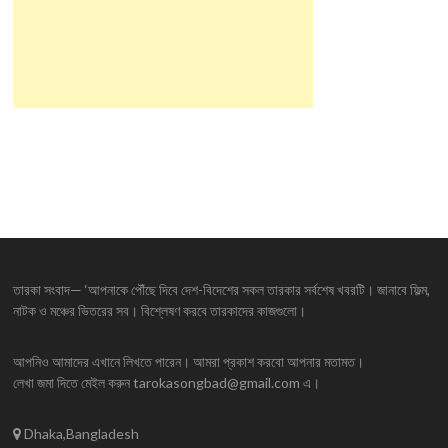
তারকা সংবাদ— ‘আপনাকে পৌঁছে দিবে দেশ-বিদেশের সকল তারকার সর্বশেষ খবরটি। জানাবে ফিল্ম,
নাটক ও মঞ্চের ভিতরের সব। বিশ্লেষণ করবে তারকাদের কাজগুলো।
আপনিও আমাদের এখানে লিখতে পারেন। আমরা প্রকাশ করবো আপনার মতামত।
লেখা জমা দিতে মেইল করুন tarokasongbad@gmail.com এ।
Dhaka,Bangladesh